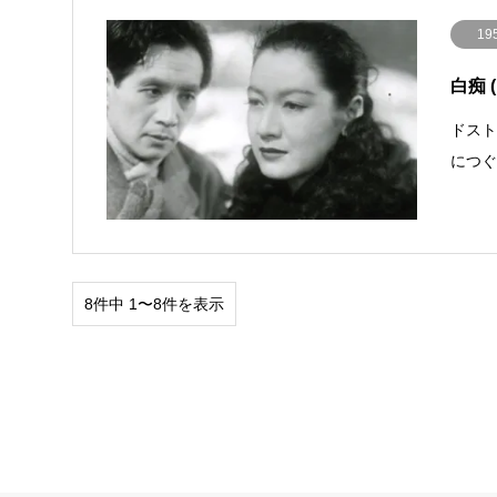
19
白痴 (
ドス
につ
8件中 1〜8件を表示