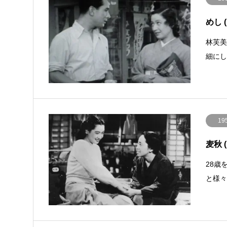
めし (
林芙
細に
19
麦秋 (
28歳
と様