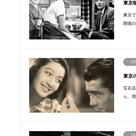
東京物語
東京
関係
19
東京の
宝石
ら、
19