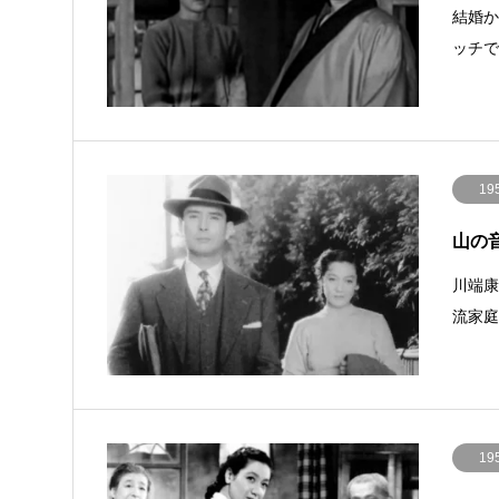
結婚か
ッチ
19
山の音 
川端
流家
19