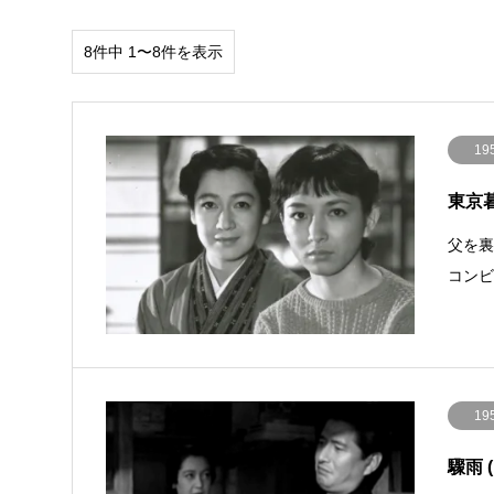
8件中 1〜8件を表示
19
東京暮色
父を
コン
19
驟雨 (